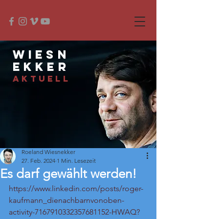
Wiesn
ekker
Aktuell
Beitrag
Roeland Wiesnekker
27. Feb. 2024
1 Min. Lesezeit
Es darf gewählt werden!
https://www.linkedin.com/posts/roger-
kaufmann_dienachbarnvonoben-
activity-7167910332357681152-HWAQ?