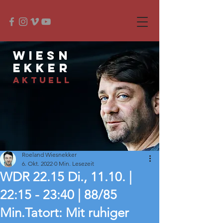
Wiesn
ekker
Aktuell
Beitrag
Roeland Wiesnekker
6. Okt. 2022
0 Min. Lesezeit
WDR 22.15 Di., 11.10. |
22:15 - 23:40 | 88/85
Min.Tatort: Mit ruhiger